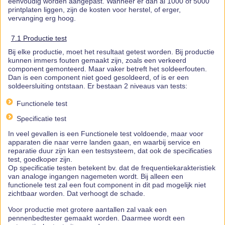
eenvoudig worden aangepast. Wanneer er dan al 1000 of 5000
printplaten liggen, zijn de kosten voor herstel, of erger,
vervanging erg hoog.
7.1 Productie test
Bij elke productie, moet het resultaat getest worden. Bij productie
kunnen immers fouten gemaakt zijn, zoals een verkeerd
component gemonteerd. Maar vaker betreft het soldeerfouten.
Dan is een component niet goed gesoldeerd, of is er een
soldeersluiting ontstaan. Er bestaan 2 niveaus van tests:
Functionele test
Specificatie test
In veel gevallen is een Functionele test voldoende, maar voor
apparaten die naar verre landen gaan, en waarbij service en
reparatie duur zijn kan een testsysteem, dat ook de specificaties
test, goedkoper zijn.
Op specificatie testen betekent bv. dat de frequentiekarakteristiek
van analoge ingangen nagemeten wordt. Bij alleen een
functionele test zal een fout component in dit pad mogelijk niet
zichtbaar worden. Dat verhoogt de schade.
Voor productie met grotere aantallen zal vaak een
pennenbedtester gemaakt worden. Daarmee wordt een